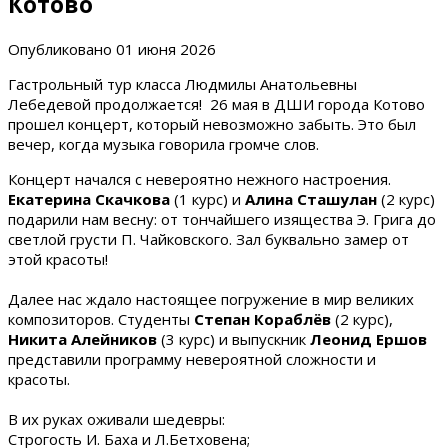
Котово
Опубликовано
01 июня 2026
Гастрольный тур класса Людмилы Анатольевны
Лебедевой продолжается! 26 мая в ДШИ города Котово
прошел концерт, который невозможно забыть. Это был
вечер, когда музыка говорила громче слов.
Концерт начался с невероятно нежного настроения.
Екатерина Скачкова
(1 курс) и
Алина Сташулан
(2 курс)
подарили нам весну: от тончайшего изящества Э. Грига до
светлой грусти П. Чайковского. Зал буквально замер от
этой красоты!
Далее нас ждало настоящее погружение в мир великих
композиторов. Студенты
Степан Кораблёв
(2 курс),
Никита Алейников
(3 курс) и выпускник
Леонид Ершов
представили программу невероятной сложности и
красоты.
В их руках оживали шедевры:
Строгость И. Баха и Л.Бетховена;