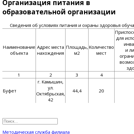
Организация питания в
образовательной организации
Сведения об условиях питания и охраны здоровья обу
Приспос
для исп
инв
Наименование
Адрес места
Площадь,
Количество
и л
объекта
нахождения
м2
мест
огран
возмо
зд
1
2
3
4
г. Камышин,
ул.
Буфет
44,4
20
Октябрьская,
42
Методическая служба филиала