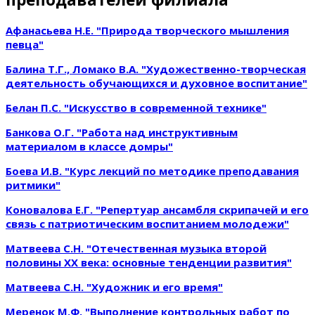
Афанасьева Н.Е. "Природа творческого мышления
певца"
Балина Т.Г., Ломако В.А. "Художественно-творческая
деятельность обучающихся и духовное воспитание"
Белан П.С. "Искусство в современной технике"
Банкова О.Г. "Работа над инструктивным
материалом в классе домры"
Боева И.В. "Курс лекций по методике преподавания
ритмики"
Коновалова Е.Г. "Репертуар ансамбля скрипачей и его
связь с патриотическим воспитанием молодежи"
Матвеева С.Н. "Отечественная музыка второй
половины ХХ века: основные тенденции развития"
Матвеева С.Н. "Художник и его время"
Меренок М.Ф. "Выполнение контрольных работ по