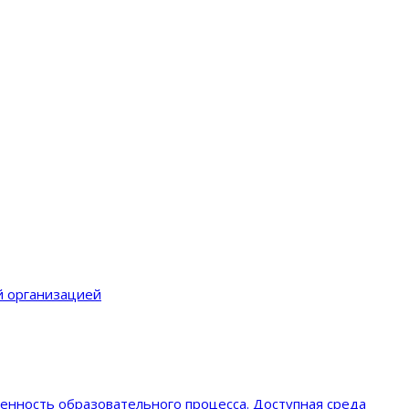
й организацией
енность образовательного процеcса. Доступная среда