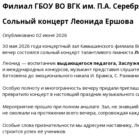
Филиал ГБОУ ВО ВГК им. П.А. Сереб
Сольный концерт Леонида Ершова
Опубликовано
02 июня 2026
30 мая 2026 года концертный зал Камышинского филиала Во
вечер состоялся сольный концерт талантливого пианиста
Л
Леонид — воспитанник
выдающегося педагога, Заслуж
и международных конкурсов, музыкант представил слушател
Бетховена до эмоционального накала И. Брамса, С. Рахмани
Особую полноту и многогранность вечеру придали пригла
превратило концерт в настоящий праздник музыкального с
Мероприятие прошло при полном аншлаге. Зал, не знавший
не смолкали на протяжении всего вечера, сопровождая каж
Особые слова признательности мы адресуем наставнику, Лю
строится успех её учеников.