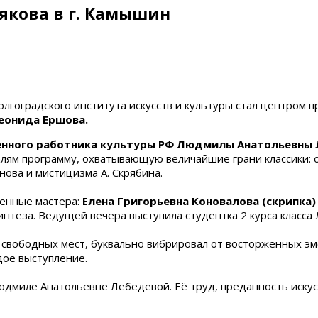
рякова в г. Камышин
лгоградского института искусств и культуры стал центром п
еонида Ершова.
енного работника культуры РФ Людмилы Анатольевны 
ям программу, охватывающую величайшие грани классики: от
нова и мистицизма А. Скрябина.
шенные мастера:
Елена Григорьевна Коновалова (скрипка)
интеза. Ведущей вечера выступила студентка 2 курса клас
 свободных мест, буквально вибрировал от восторженных эм
дое выступление.
дмиле Анатольевне Лебедевой. Её труд, преданность искусс