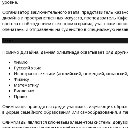
уровне.
Организатор заключительного этапа, представитель Каза
дизайна и пространственных искусств, преподаватель Кафе
прошла с соблюдением всех норм и правил, участники вов
опечатаны и отправлены на судейство в специальную неза
Error
Помимо Дизайна, данная олимпиада охватывает ряд других
Химию
Русский язык
Иностранные языки (английский, немецкий, испанский
Физику
Математику
Биологию
Право
Олимпиады проводятся среди учащихся, изучающих образо
в форме семейного образования или самообразования, а так
Олимпиады являются ключевым элементом системы довузов
осуществляется Центром по работе с одаренными школьни