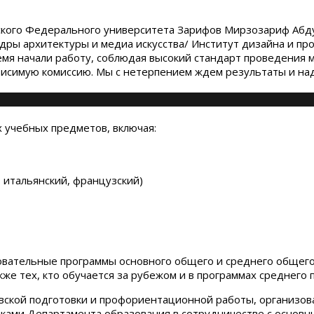
нского Федерального университета Зарифов Мирзозариф Абд
дры архитектуры и медиа искусства/ Институт дизайна и про
ремя начали работу, соблюдая высокий стандарт проведени
висимую комиссию. Мы с нетерпением ждем результаты и над
 учебных предметов, включая:
, итальянский, французский)
вательные программы основного общего и среднего общего
же тех, кто обучается за рубежом и в программах среднего 
ской подготовки и профориентационной работы, организов
ками Департамента образования в сотрудничестве с основ