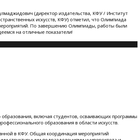
улмаджидович (директор издательства, КФУ / Институт
странственных искусств, КФУ) отметил, что Олимпиада
я мероприятий. По завершению Олимпиады, работы были
еемся на отличные показатели!
 образования, включая студентов, осваивающих программы
профессионального образования в области искусств.
анной в КФУ. Общая координация мероприятий
ными структурными подразделениями университета и