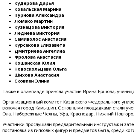
Кудерова Дарья
Ковальская Марина
Пурнова Александра
Ломако Мартин
Кузнецова Виктория
Леднева Виктория
Семиволос Анастасия
Курсекова Елизавета
Дмитриева Ангелина
Фролова Анастасия
Кошанская Юлия
Новоскольцева Ольга
Шихова Анастасия
Сковпен Элина
Также в олимпиаде приняла участие Ирина Ершова, учениц
Организационный комитет Казанского Федерального универ
включая город Камышин. Основными площадками стали учебны
Ола, Набережные Челны, Уфа, Краснодар, Нижний Новгород
Участники прослушали предварительный инструктаж и зате
постановка из гипсовых фигур и предметов быта, среди к