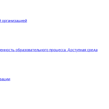
й организацией
енность образовательного процеcса. Доступная среда
изации