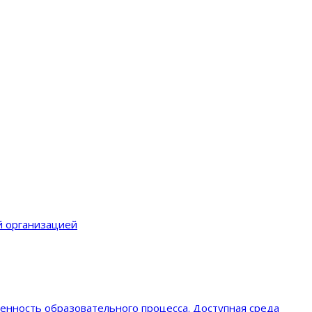
й организацией
енность образовательного процеcса. Доступная среда