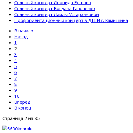
Сольный концерт Леонида Ершова
Сольный концерт Богдана Гапоченко
Сольный концерт Лайлы Устархановой
Профориентационный концерт в ДШИ г. Камышина
В начало
Назад
1
2
3
4
5
6
7
8
9
10
Вперёд
В конец
Страница 2 из 85